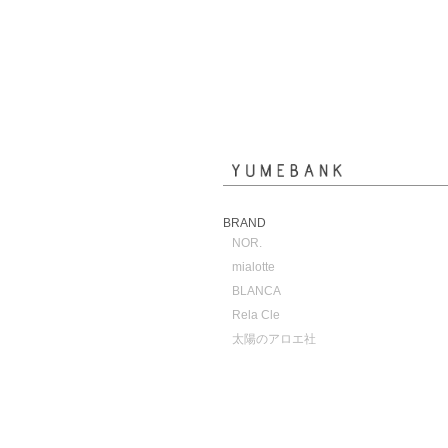
BRAND
NOR.
mialotte
BLANCA
Rela Cle
太陽のアロエ社