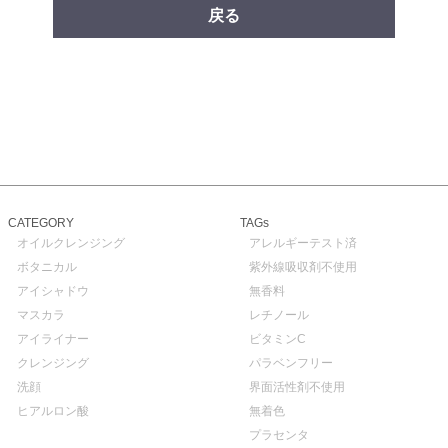
戻る
CATEGORY
TAGs
オイルクレンジング
アレルギーテスト済
ボタニカル
紫外線吸収剤不使用
アイシャドウ
無香料
マスカラ
レチノール
アイライナー
ビタミンC
クレンジング
パラベンフリー
洗顔
界面活性剤不使用
ヒアルロン酸
無着色
プラセンタ