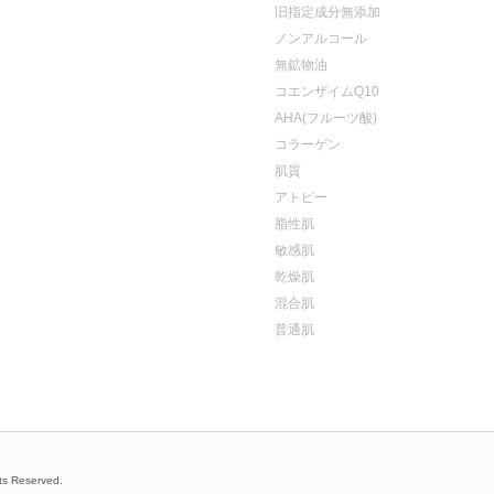
旧指定成分無添加
ノンアルコール
無鉱物油
コエンザイムQ10
AHA(フルーツ酸)
コラーゲン
肌質
アトピー
脂性肌
敏感肌
乾燥肌
混合肌
普通肌
ts Reserved.