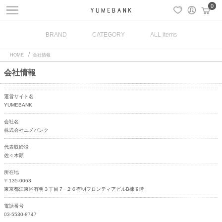
0
0
BRAND
CATEGORY
ALL items
HOME
会社情報
会社情報
運営サイト名
YUMEBANK
会社名
株式会社ユメバンク
代表取締役
佐々木顕
所在地
〒135-0063
東京都江東区有明３丁目７−２６有明フロンティアビルB棟 9階
電話番号
03-5530-8747